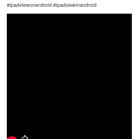
#ipadviewonandroid #ipadviewinandroid