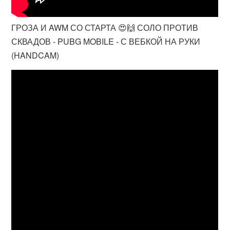
ГРОЗА И AWM СО СТАРТА 😍🙌 СОЛО ПРОТИВ
СКВАДОВ - PUBG MOBILE - С ВЕБКОЙ НА РУКИ
(HANDCAM)