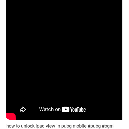
how to unlock ipad view in pubg mobile #pubg #bgmi