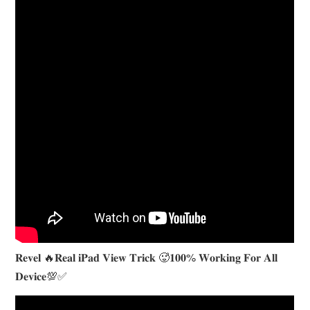
𝐑𝐞𝐯𝐞𝐥 🔥𝐑𝐞𝐚𝐥 𝐢𝐏𝐚𝐝 𝐕𝐢𝐞𝐰 𝐓𝐫𝐢𝐜𝐤 🥵𝟏𝟎𝟎% 𝐖𝐨𝐫𝐤𝐢𝐧𝐠 𝐅𝐨𝐫 𝐀𝐥𝐥
𝐃𝐞𝐯𝐢𝐜𝐞💯✅