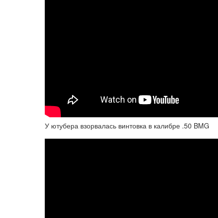
У ютубера взорвалась винтовка в калибре .50 BMG