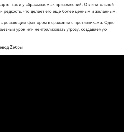
карте, так и у сбрасываемых приземлений. Отличительной
 и редкость, что делает его еще более ценным и желанным.
ть решающим фактором в сражении с противниками. Одно
езный урон или нейтрализовать угрозу, создаваемую
ревод Zёбры