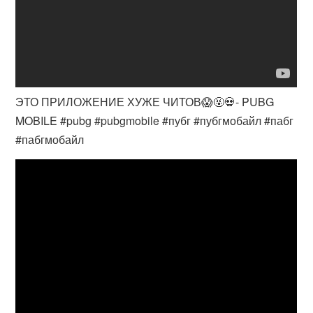
ЭТО ПРИЛОЖЕНИЕ ХУЖЕ ЧИТОВ😱🤬💀- PUBG
MOBILE #pubg #pubgmobile #пубг #пубгмобайл #пабг
#пабгмобайл