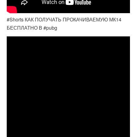
#Shorts КАК ПОЛУЧАТЬ ПРОКАЧИВАЕМУЮ МК14
БЕСПЛАТНО В #pubg