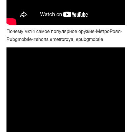
Почему мк14 самое популярное оружие-МетроРоял-
Pubgmobile-#shorts #metroroyal #pubgmobile