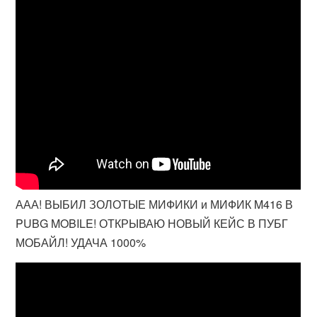
ААА! ВЫБИЛ ЗОЛОТЫЕ МИФИКИ и МИФИК M416 В
PUBG MOBILE! ОТКРЫВАЮ НОВЫЙ КЕЙС В ПУБГ
МОБАЙЛ! УДАЧА 1000%