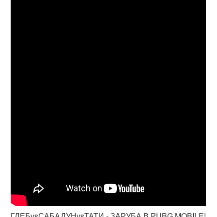
ГЛЕБvsСАБАДУНvsТАТИ - ЗАРУБА В PUBG MOBILE!