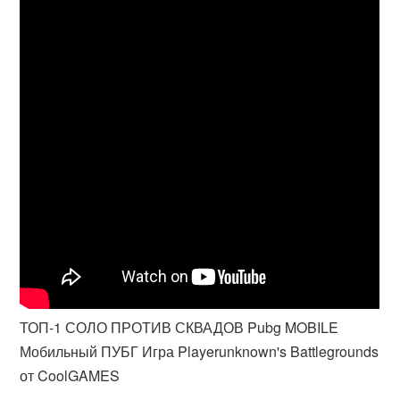
ТОП-1 СОЛО ПРОТИВ СКВАДОВ Pubg MOBILE
Мобильный ПУБГ Игра Playerunknown's Battlegrounds
от CoolGAMES