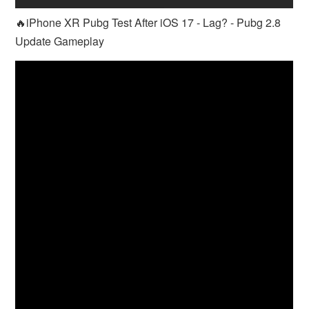
🔥iPhone XR Pubg Test After iOS 17 - Lag? - Pubg 2.8
Update Gameplay