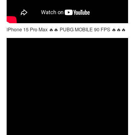
iPhone 15 Pro Max 🔥🔥 PUBG MOBILE 90 FPS 🔥🔥🔥