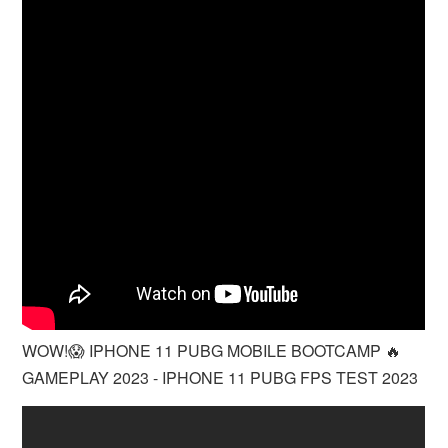
WOW!😱 IPHONE 11 PUBG MOBILE BOOTCAMP 🔥
GAMEPLAY 2023 - IPHONE 11 PUBG FPS TEST 2023