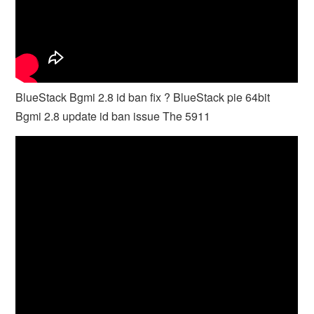
BlueStack Bgmi 2.8 id ban fix ? BlueStack pie 64bit
Bgmi 2.8 update id ban issue The 5911