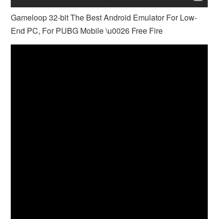
Gameloop 32-bit The Best Android Emulator For Low-
End PC, For PUBG Mobile \u0026 Free Fire