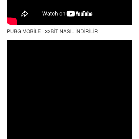
PUBG MOBİLE - 32BİT NASIL İNDİRİLİR