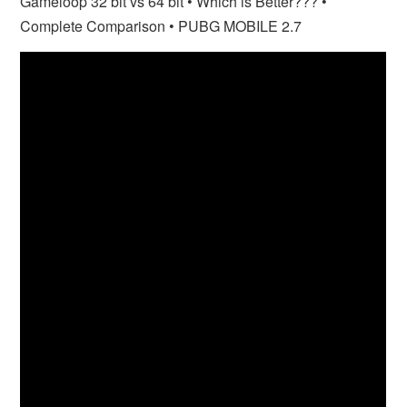
Gameloop 32 bit vs 64 bit • Which is Better??? •
Complete Comparison • PUBG MOBILE 2.7