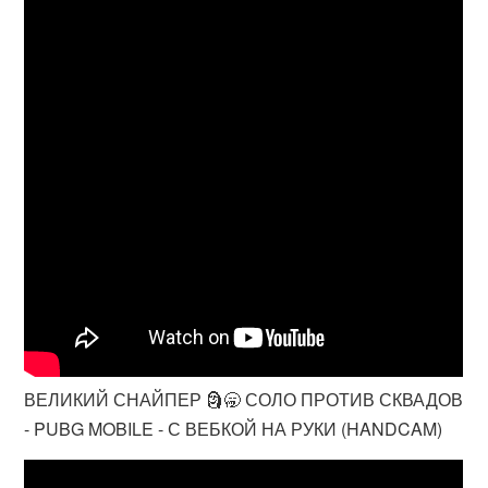
ВЕЛИКИЙ СНАЙПЕР 🗿🥱 СОЛО ПРОТИВ СКВАДОВ
- PUBG MOBILE - С ВЕБКОЙ НА РУКИ (HANDCAM)