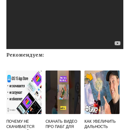
Рекомендуем:
ПОЧЕМУ НЕ
СКАЧАТЬ ВИДЕО
КАК УВЕЛИЧИТЬ
СКАЧИВАЕТСЯ
ПРО ПАБГ ДЛЯ
ДАЛЬНОСТЬ