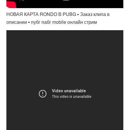
НОВАЯ КАРТА RONDO В PUBG ▪ Заказ клипа в
описании ▪ пубг пабг mobile онлайн стрим