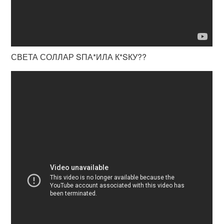
СВЕТА СОЛЛАР SПА*ИЛА К*SКУ??